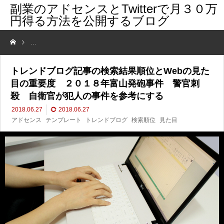
副業のアドセンスとTwitterで月３０万
円得る方法を公開するブログ
トレンドブログ記事の検索結果順位とWebの見た目の重要度 ２０１
トレンドブログ記事の検索結果順位とWebの見た
目の重要度 ２０１８年富山発砲事件 警官刺
殺 自衛官が犯人の事件を参考にする
2018.06.27
2018.06.27
アドセンス
テンプレート
トレンドブログ
検索順位
見た目