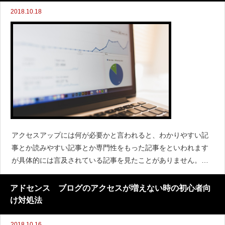
2018.10.18
アクセスアップには何が必要かと言われると、わかりやすい記
事とか読みやすい記事とか専門性をもった記事をといわれます
が具体的には言及されている記事を見たことがありません。こ
こではもう一歩踏み込んでみたいとおもいますGoogleは専門性
を持ったオリジナルコンテンツを
アドセンス ブログのアクセスが増えない時の初心者向
け対処法
2018.10.16