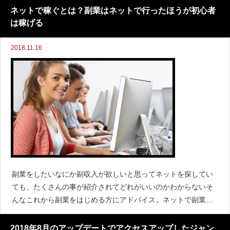
ニュースでアクセス
ネットで稼ぐとは？副業はネットで行ったほうが初心者
は稼げる
2018.11.16
副業をしたいなにか副収入が欲しいと思ってネットを探してい
ても、たくさんの事が紹介されてどれがいいのかわからないそ
んなこれから副業をはじめる方にアドバイス。ネットで副業と
は？ 初心者が最初に選ぶおすすめのネットの副業ネットで副
業で最も
2018年8月のアップデートでアクセスアップしたジャン