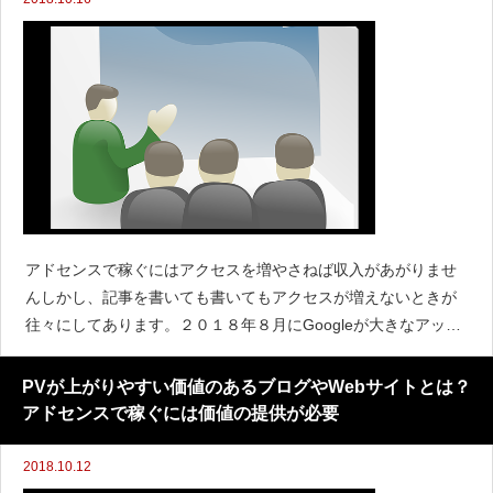
アドセンスで稼ぐにはアクセスを増やさねば収入があがりませ
んしかし、記事を書いても書いてもアクセスが増えないときが
往々にしてあります。２０１８年８月にGoogleが大きなアップ
デートを行い、ガクンとpvが減ったブログも多いことでしょう
そこで、稼げないと悩んでいないでまずは修正をかんがえ
PVが上がりやすい価値のあるブログやWebサイトとは？
アドセンスで稼ぐには価値の提供が必要
2018.10.12