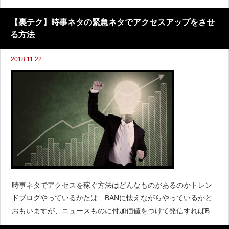
か・・という心配は 根本にPVが伸びない、おそらくその１点
になるとおもいます。2018年8月の大幅アップデートで
【裏テク】時事ネタの緊急ネタでアクセスアップをさせ
る方法
2018.11.22
時事ネタでアクセスを稼ぐ方法はどんなものがあるのかトレン
ドブログやっているかたは BANに怯えながらやっているかと
おもいますが、ニュースものに付加価値をつけて発信すればBA
Nはのがれられますので、ぜひ参考にしててください緊急ネタの