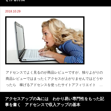
2018.10.29
アドセンスでよく見るのが商品レビューですが、独りよがりの
商品レビューではまったくアクセスが上がりませんではどうや
ったら 稼げるアドセンスを使ったサイトアフィリエイト 商
品レビューブログになるのか考えてみましょう商品レビューの
お手本 どうやって書いたら良いのか興味を引く文章
アクセスアップの為には わかり易い専門性をもった記
事を書く アドセンスで収入アップの基本