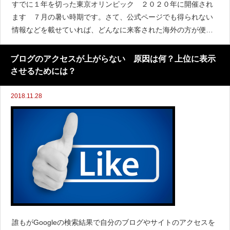
すでに１年を切った東京オリンピック ２０２０年に開催され
ます ７月の暑い時期です。さて、公式ページでも得られない
情報などを載せていれば、どんなに来客された海外の方が便利
になるとおもいますでしょうか。今回はその点を書いていきま
す海外から来た東京オリンピックのサポータ
ブログのアクセスが上がらない 原因は何？上位に表示
させるためには？
2018.11.28
誰もがGoogleの検索結果で自分のブログやサイトのアクセスを