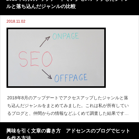
ルと落ち込んだジャンルの比較
2018.11.02
2018年8月のアップデートでアクセスアップしたジャンルと落
ち込んだジャンルをまとめてみました。これは私が所有してい
るブログと、仲間からの情報などふくめて調査した結果です
２０１８年１０月末にあつめたデータなので、１年後は変化し
ているかもしれませんからそれはご了承ください&nbs
興味を引く文章の書き方 アドセンスのブログでヒット
を作る方法