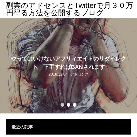
副業のアドセンスとTwitterで月３０万
円得る方法を公開するブログ
やってはいけないアフリィエイトのリダイレク
ト 下手すればBANされます
2018.12.04
アドセンス
最近の記事