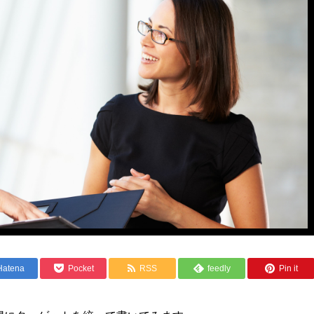
Hatena
Pocket
RSS
feedly
Pin it