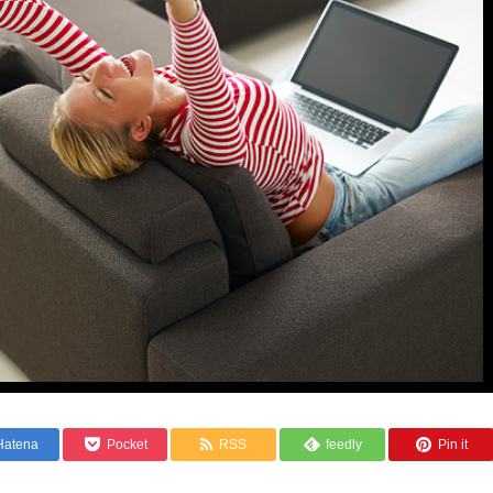
Hatena
Pocket
RSS
feedly
Pin it