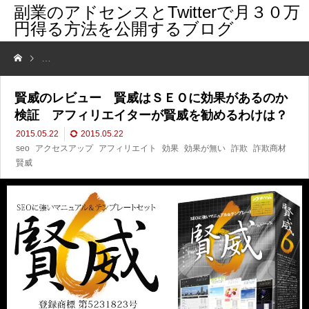
副業のアドセンスとTwitterで月３０万
円得る方法を公開するブログ
賢威のレビュー 賢威はＳＥＯに効果があるのか検証 アフィリエイタ
賢威のレビュー 賢威はＳＥＯに効果があるのか
検証 アフィリエイターが賢威を勧めるわけは？
2015.05.22
2015.05.22
seo
アクセスアップ
アフィリエイト
効果
効果が無い
詐欺
詐欺商材
賢威