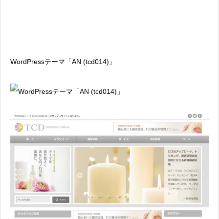
WordPressテーマ「AN (tcd014)」