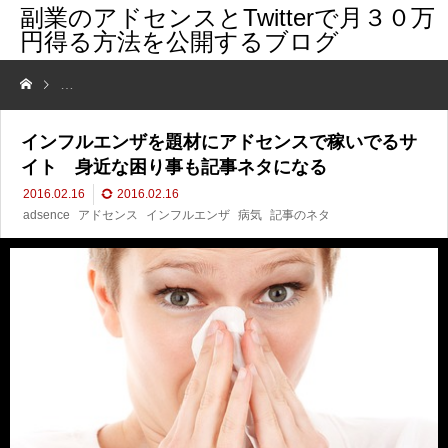
副業のアドセンスとTwitterで月３０万
円得る方法を公開するブログ
インフルエンザを題材にアドセンスで稼いでるサイト 身近な困り事も
インフルエンザを題材にアドセンスで稼いでるサ
イト 身近な困り事も記事ネタになる
2016.02.16
2016.02.16
adsence
アドセンス
インフルエンザ
病気
記事のネタ