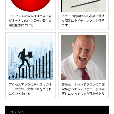
アドセンスの広告は３つ以上設
月に５万円稼げる初心者に最適
置すべきなのか？広告の数と最
な副業はライティングのお仕事
適な配置について
です
アクセスアップに利く３つのＳ
要注意 トレンドブログの予測
ＥＯの方法 文章に気をつけれ
記事はペナルティどころか刑事
ばグンと上がる
事件になってしまう可能性あり
コメント