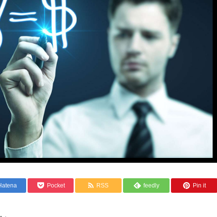
Hatena
Pocket
RSS
feedly
Pin it