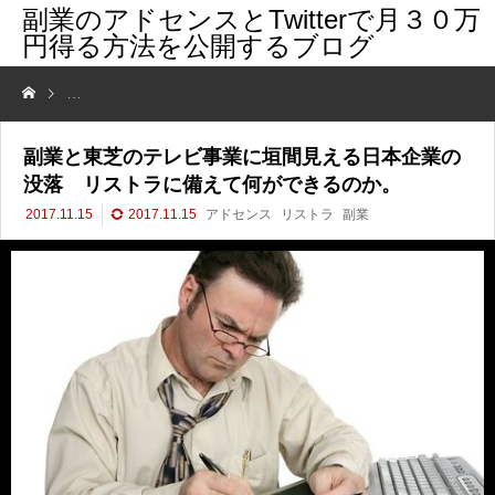
副業のアドセンスとTwitterで月３０万
円得る方法を公開するブログ
副業と東芝のテレビ事業に垣間見える日本企業の没落 リストラに備え
副業と東芝のテレビ事業に垣間見える日本企業の
没落 リストラに備えて何ができるのか。
2017.11.15
2017.11.15
アドセンス
リストラ
副業