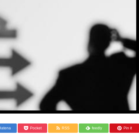
Hatena
Pocket
RSS
feedly
Pin it