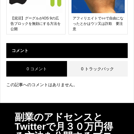
【泥沼】グーグルがiOS 9の広
アフィリエイトで○○で自由にな
告ブロックを無効にする方法を
ったとかはウソ又は詐欺 要注
公開
意
コメント
0 コメント
0 トラックバック
この記事へのコメントはありません。
副業のアドセンスと
Twitterで月３０万円得