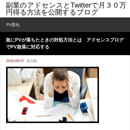
副業のアドセンスとTwitterで月３０万
円得る方法を公開するブログ
PV悪化
急にPVが落ちたときの対処方法とは アドセンスブログ
でPV急落に対応する
2018.09.07
未分類