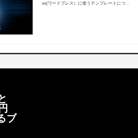
ss(ワードプレス）に使うテンプレートについ
てお伝えしたいとおもいます。 (さらに&helli
p;)
と
万円
るブ