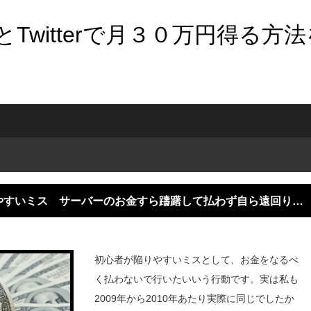
Twitterで月３０万円得る方
やすいミス サーバーのお金すら躊躇して払わず自ら遠回りす
初心者が陥りやすいミスとして、お金をなるべ
く払わないで行いたいいう行動です。実は私も
2009年から2010年あたり実際に同じでしたか