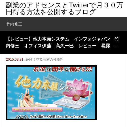
副業のアドセンスとTwitterで月３０万
円得る方法を公開するブログ
竹内修三
【レビュー】他力本願システム インフォジャパン 竹
内修三 オフィス伊藤 高久一巳 レビュー 暴露 詐
欺 評判
2015.03.31
危険！詐欺商材の可能性