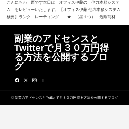
こんにちわ 西です本日は オフィス伊藤の 他力本願システ
ム をレビューいたします。【オフィス伊藤 他力本願システム
概要】ランク レーティング ★ （星１つ） 危険商材
詐欺商材詐欺商材の可能性 詐欺の可能性がきわめて高
い稼ぐ方式
副業のアドセンスと
Twitterで月３０万円得
る方法を公開するブロ
グ
© 副業のアドセンスとTwitterで月３０万円得る方法を公開するブログ